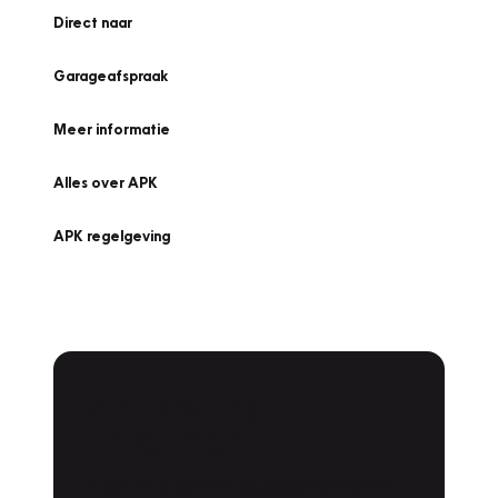
Direct naar
Garageafspraak
Meer informatie
Alles over APK
APK regelgeving
APK Keuring bij
Vakgarage!
Is het weer tijd voor de jaarlijkse APK? Ga