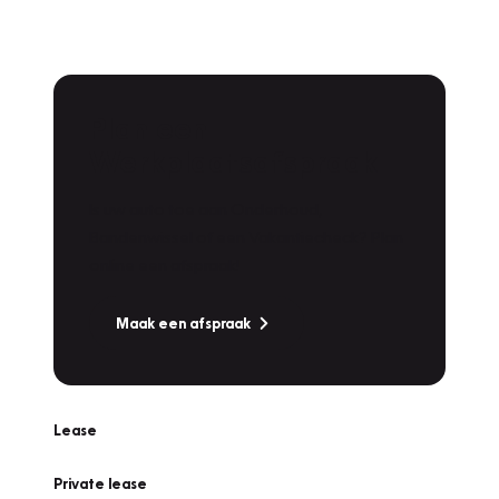
Plan een
Werkplaatsafspraak
Is uw auto toe aan Onderhoud,
Bandenwissel of een Vakantiecheck? Plan
online een afspraak!
Maak een afspraak
Lease
Private lease