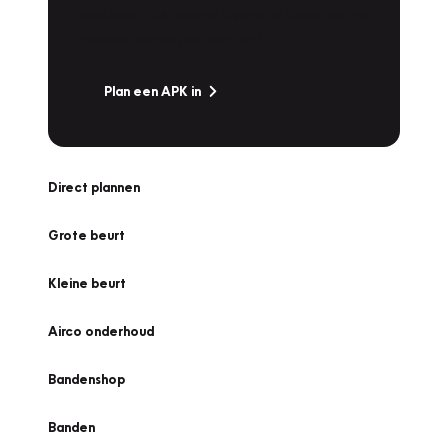
snel naar Vakgarage bij u in de buurt, en ga
zonder zorgen de weg op!
Plan een APK in
Direct plannen
Grote beurt
Kleine beurt
Airco onderhoud
Bandenshop
Banden