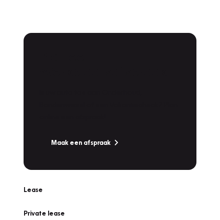
Plan een
Werkplaatsafspraak
Is uw auto toe aan Onderhoud,
Bandenwissel of een Vakantiecheck? Plan
online een afspraak!
Maak een afspraak
Lease
Private lease