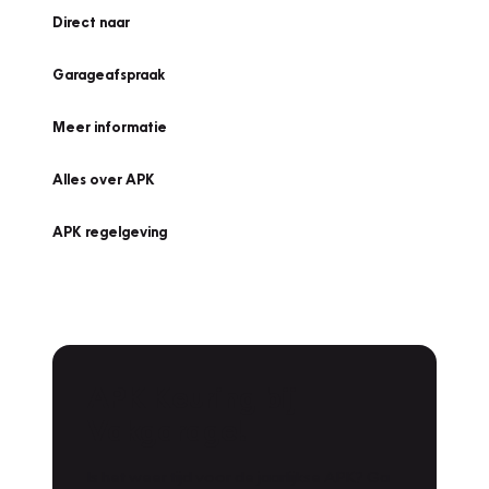
Direct naar
Garageafspraak
Meer informatie
Alles over APK
APK regelgeving
APK Keuring bij
Vakgarage!
Is het weer tijd voor de jaarlijkse APK? Ga