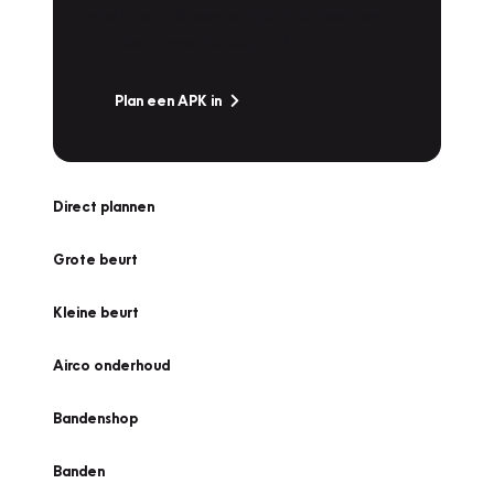
snel naar Vakgarage bij u in de buurt, en ga
zonder zorgen de weg op!
Plan een APK in
Direct plannen
Grote beurt
Kleine beurt
Airco onderhoud
Bandenshop
Banden