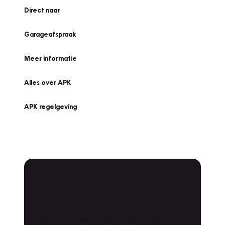
Direct naar
Garageafspraak
Meer informatie
Alles over APK
APK regelgeving
APK Keuring bij
Vakgarage!
Is het weer tijd voor de jaarlijkse APK? Ga