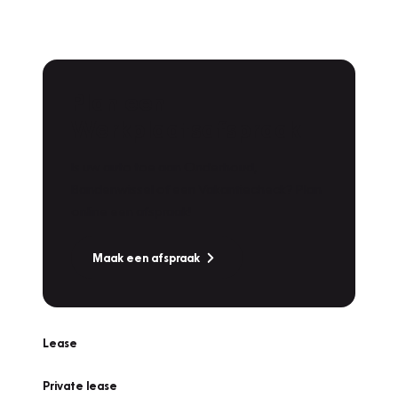
Plan een
Werkplaatsafspraak
Is uw auto toe aan Onderhoud,
Bandenwissel of een Vakantiecheck? Plan
online een afspraak!
Maak een afspraak
Lease
Private lease