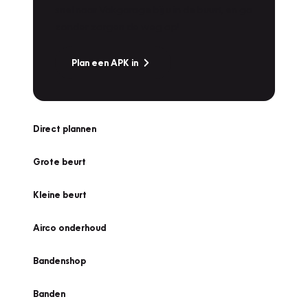
snel naar Vakgarage bij u in de buurt, en ga
zonder zorgen de weg op!
Plan een APK in
Direct plannen
Grote beurt
Kleine beurt
Airco onderhoud
Bandenshop
Banden