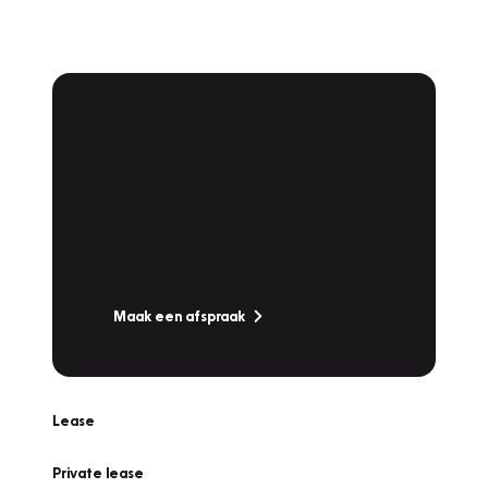
Plan een
Werkplaatsafspraak
Is uw auto toe aan Onderhoud,
Bandenwissel of een Vakantiecheck? Plan
online een afspraak!
Maak een afspraak
Lease
Private lease