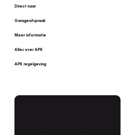
Direct naar
Garageafspraak
Meer informatie
Alles over APK
APK regelgeving
APK Keuring bij
Vakgarage!
Is het weer tijd voor de jaarlijkse APK? Ga