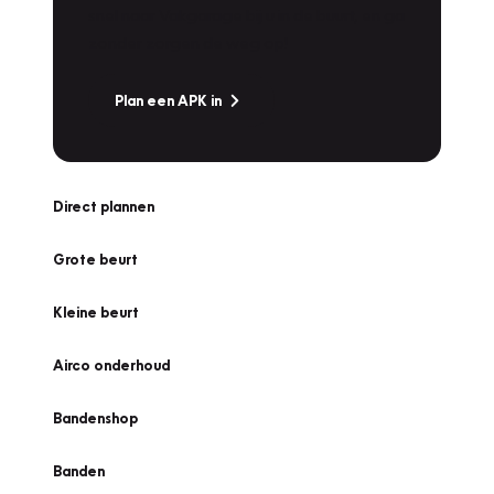
snel naar Vakgarage bij u in de buurt, en ga
zonder zorgen de weg op!
Plan een APK in
Direct plannen
Grote beurt
Kleine beurt
Airco onderhoud
Bandenshop
Banden