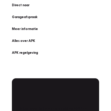
Direct naar
Garageafspraak
Meer informatie
Alles over APK
APK regelgeving
APK Keuring bij
Vakgarage!
Is het weer tijd voor de jaarlijkse APK? Ga