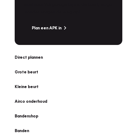
snel naar Vakgarage bij u in de buurt, en ga
zonder zorgen de weg op!
Plan een APK in
Direct plannen
Grote beurt
Kleine beurt
Airco onderhoud
Bandenshop
Banden