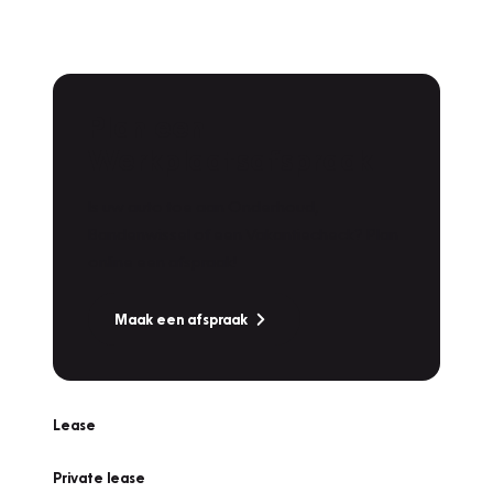
Plan een
Werkplaatsafspraak
Is uw auto toe aan Onderhoud,
Bandenwissel of een Vakantiecheck? Plan
online een afspraak!
Maak een afspraak
Lease
Private lease