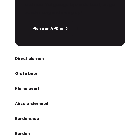
snel naar Vakgarage bij u in de buurt, en ga
zonder zorgen de weg op!
Plan een APK in
Direct plannen
Grote beurt
Kleine beurt
Airco onderhoud
Bandenshop
Banden