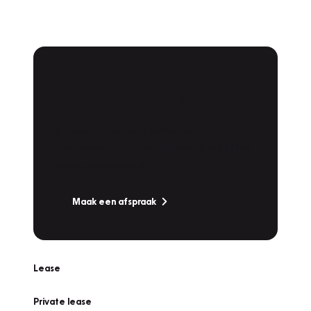
Plan een
Werkplaatsafspraak
Is uw auto toe aan Onderhoud,
Bandenwissel of een Vakantiecheck? Plan
online een afspraak!
Maak een afspraak
Lease
Private lease