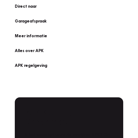
Direct naar
Garageafspraak
Meer informatie
Alles over APK
APK regelgeving
APK Keuring bij
Vakgarage!
Is het weer tijd voor de jaarlijkse APK? Ga