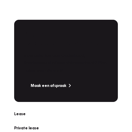
Plan een
Werkplaatsafspraak
Is uw auto toe aan Onderhoud,
Bandenwissel of een Vakantiecheck? Plan
online een afspraak!
Maak een afspraak
Lease
Private lease