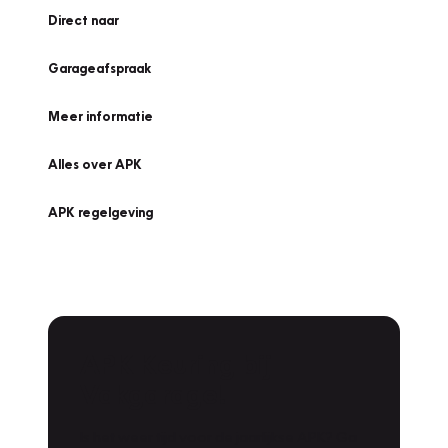
Direct naar
Garageafspraak
Meer informatie
Alles over APK
APK regelgeving
APK Keuring bij
Vakgarage!
Is het weer tijd voor de jaarlijkse APK? Ga