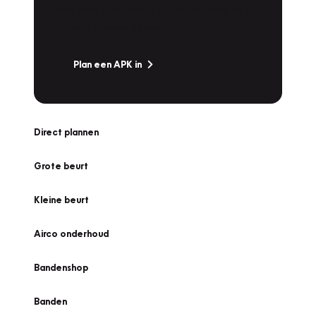
snel naar Vakgarage bij u in de buurt, en ga
zonder zorgen de weg op!
Plan een APK in
Direct plannen
Grote beurt
Kleine beurt
Airco onderhoud
Bandenshop
Banden