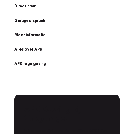
Direct naar
Garageafspraak
Meer informatie
Alles over APK
APK regelgeving
APK Keuring bij
Vakgarage!
Is het weer tijd voor de jaarlijkse APK? Ga