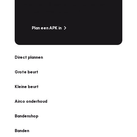
snel naar Vakgarage bij u in de buurt, en ga
zonder zorgen de weg op!
Plan een APK in
Direct plannen
Grote beurt
Kleine beurt
Airco onderhoud
Bandenshop
Banden