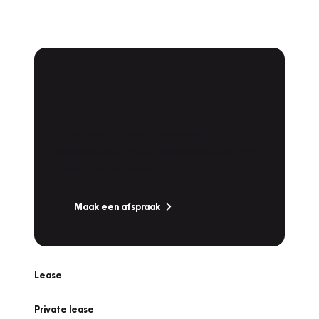
Plan een
Werkplaatsafspraak
Is uw auto toe aan Onderhoud,
Bandenwissel of een Vakantiecheck? Plan
online een afspraak!
Maak een afspraak
Lease
Private lease